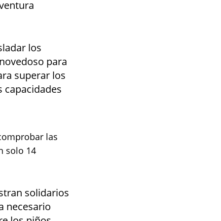
aventura
sladar los
 novedoso para
ara superar los
us capacidades
 comprobar las
n solo 14
tran solidarios
ea necesario
re los niños