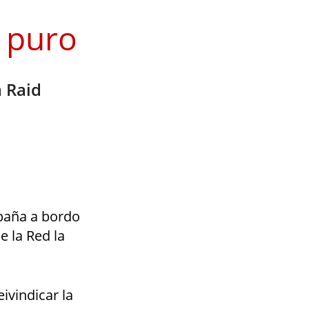
 puro
a Raid
spaña a bordo
e la Red la
eivindicar la