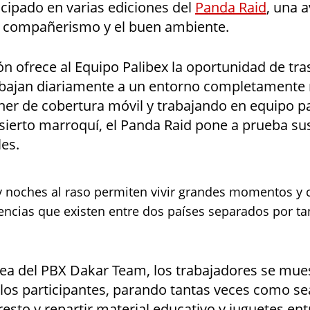
icipado en varias ediciones del
Panda Raid
, una 
 compañerismo y el buen ambiente.
n ofrece al Equipo Palibex la oportunidad de tra
abajan diariamente a un entorno completamente
oner de cobertura móvil y trabajando en equipo p
esierto marroquí, el Panda Raid pone a prueba s
les.
y noches al raso permiten vivir grandes momentos y
encias que existen entre dos países separados por ta
nea del PBX Dakar Team, los trabajadores se mues
 los participantes, parando tantas veces como s
resto y repartir material educativo y juguetes ent