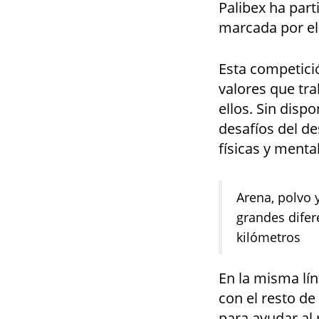
Palibex ha part
marcada por el
Esta competició
valores que tr
ellos. Sin disp
desafíos del d
físicas y menta
Arena, polvo 
grandes difer
kilómetros
En la misma lí
con el resto de
para ayudar al 