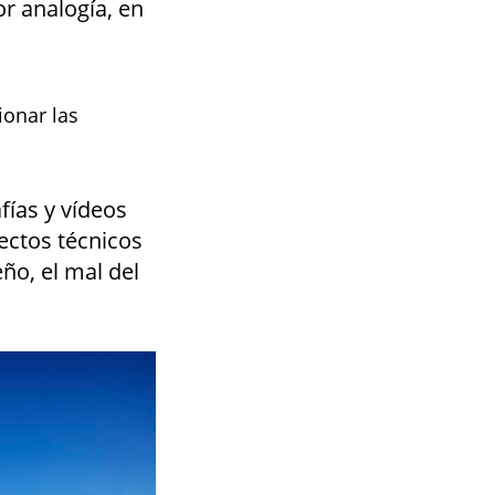
or analogía, en
ionar las
fías y vídeos
ectos técnicos
ño, el mal del