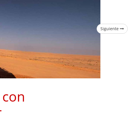
Siguiente
 con
r