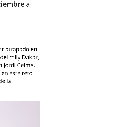
ciembre al
dar atrapado en
el rally Dakar,
n Jordi Celma.
 en este reto
de la