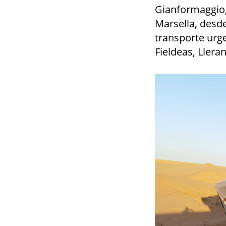
Gianformaggio,
Marsella, desd
transporte urg
Fieldeas, Llera