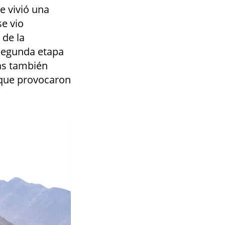
e vivió una
se vio
 de la
segunda etapa
ias también
 que provocaron