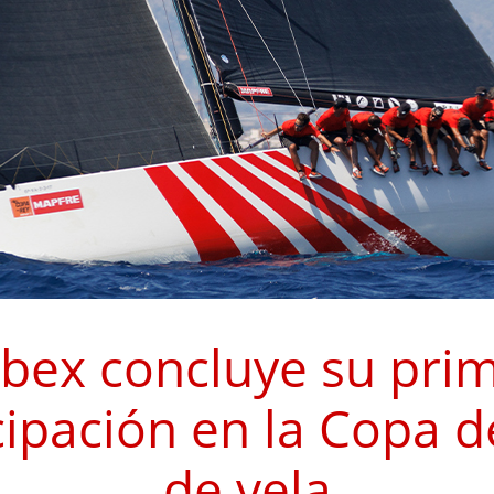
ibex concluye su pri
cipación en la Copa d
de vela