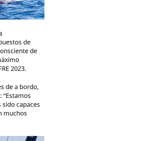
a
puestos de
Consciente de
 máximo
FRE 2023.
es de a bordo,
a: “Estamos
 sido capaces
en muchos