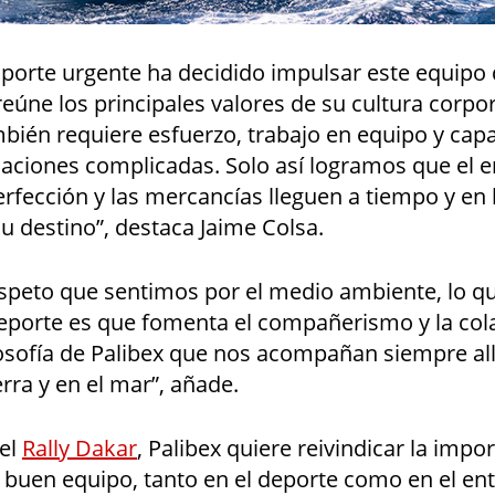
sporte urgente ha decidido impulsar este equipo 
reúne los principales valores de su cultura corpo
mbién requiere esfuerzo, trabajo en equipo y cap
uaciones complicadas. Solo así logramos que el 
erfección y las mercancías lleguen a tiempo y en
u destino”, destaca Jaime Colsa.
speto que sentimos por el medio ambiente, lo q
deporte es que fomenta el compañerismo y la col
ilosofía de Palibex que nos acompañan siempre a
erra y en el mar”, añade.
 el
Rally Dakar
, Palibex quiere reivindicar la impo
 buen equipo, tanto en el deporte como en el ent