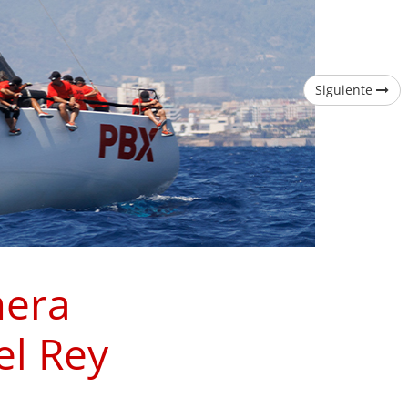
Siguiente
mera
el Rey