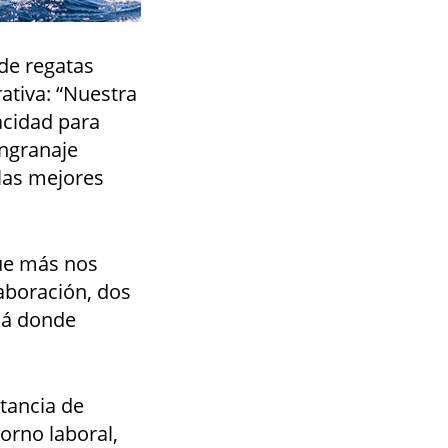
de regatas
rativa: “Nuestra
acidad para
engranaje
 las mejores
ue más nos
aboración, dos
llá donde
rtancia de
orno laboral,