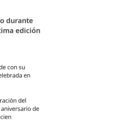
io durante
xima edición
nde con su
elebrada en
ración del
 aniversario de
 cien