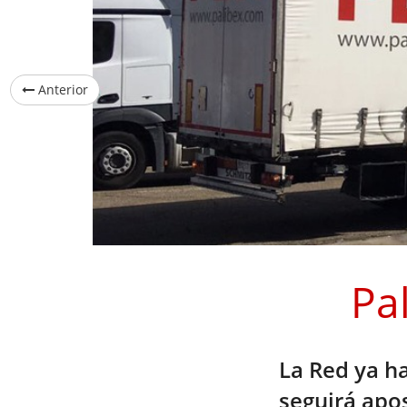
Anterior
Pa
La Red ya h
seguirá apo