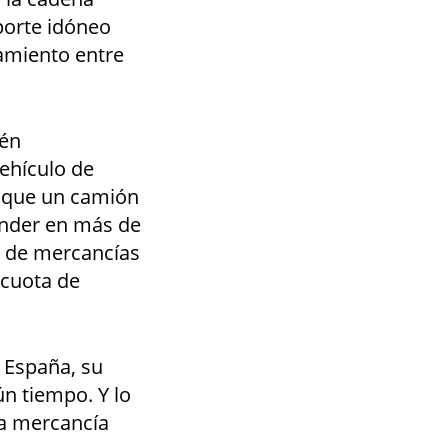
sporte idóneo
namiento entre
ién
ehículo de
ga que un camión
ender en más de
e de mercancías
 cuota de
 España, su
n tiempo. Y lo
la mercancía