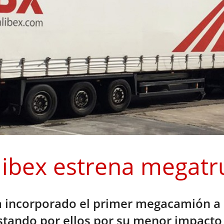
libex estrena megatr
a incorporado el primer megacamión a s
stando por ellos por su menor impacto