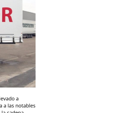
levado a
a a las notables
 la cadena