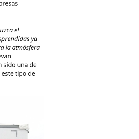
mpresas
uzca el
sprendidas ya
a la atmósfera
levan
n sido una de
este tipo de