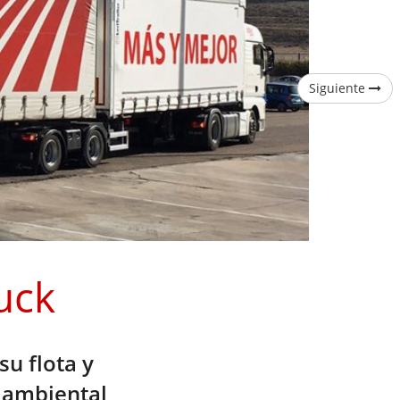
Siguiente
uck
u flota y
 ambiental