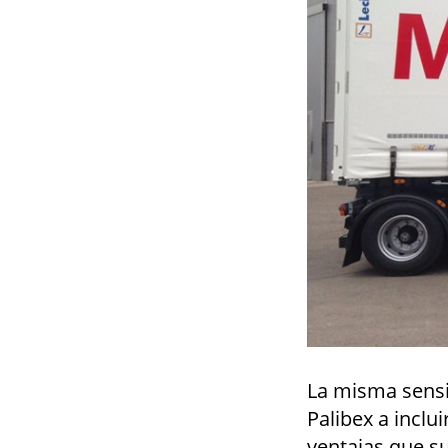
La misma sensib
Palibex a inclu
ventajas que s