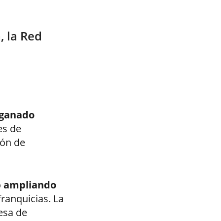
, la Red
ganado
es de
ión de
o
ampliando
ranquicias. La
esa de