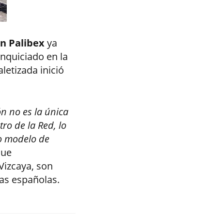
n Palibex
ya
nquiciado en la
letizada inició
n no es la única
o de la Red, lo
o modelo de
que
Vizcaya, son
ias españolas.