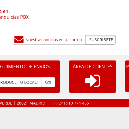
o en:
anquicias PBX
EGUIMIENTO DE ENVÍOS
ÁREA DE CLIENTES
P
Go!
LAVERDE | 28021 MADRID
T.
(+34) 910 774 455