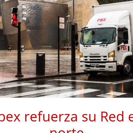
bex refuerza su Red 
norte