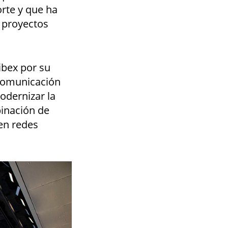
orte y que ha
e proyectos
ibex por su
 comunicación
odernizar la
binación de
 en redes