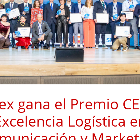
ex gana el Premio CE
Excelencia Logística e
municación y Market