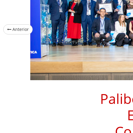
Anterior
Palib
Co