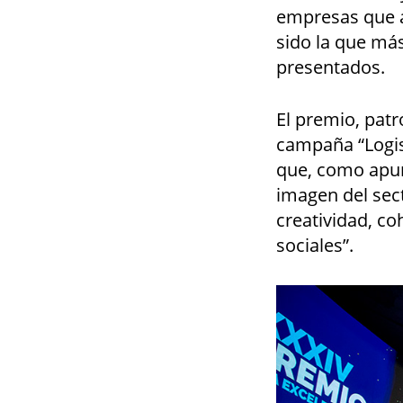
empresas que au
sido la que más
presentados.
El premio, pat
campaña “Logis
que, como apun
imagen del sect
creatividad, co
sociales”.