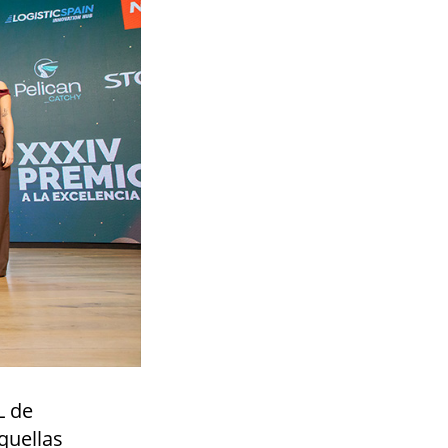
L de
quellas