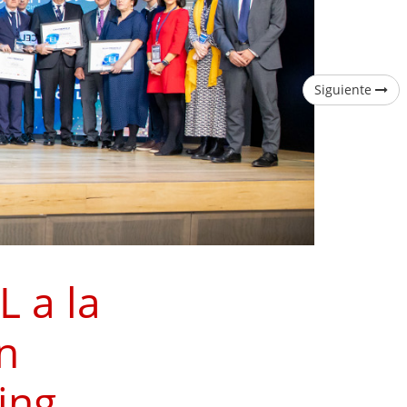
Siguiente
L a la
n
ing