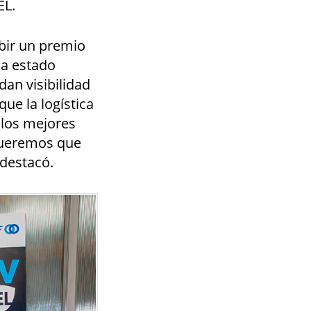
EL.
ibir un premio
ha estado
an visibilidad
ue la logística
 los mejores
 queremos que
 destacó.