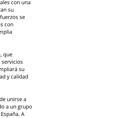
nales con una
zan su
fuerzos se
as con
mplia
a, que
 servicios
mpliará su
dad y calidad
de unirse a
do a un grupo
 España. A