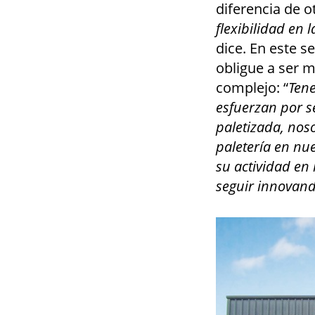
diferencia de o
flexibilidad en 
dice. En este s
obligue a ser 
complejo: “
Tene
esfuerzan por s
paletizada, noso
paletería en nu
su actividad en 
seguir innovan