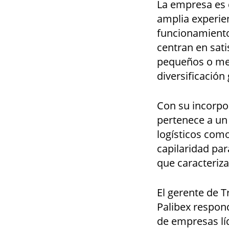
La empresa es 
amplia experien
funcionamiento
centran en sat
pequeños o med
diversificación
Con su incorpor
pertenece a un
logísticos com
capilaridad para
que caracteriza
El gerente de T
Palibex respon
de empresas líd