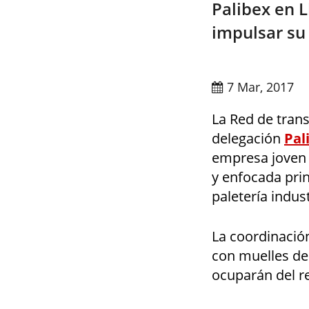
Palibex en 
impulsar su
7 Mar, 2017
La Red de tran
delegación
Pal
empresa joven d
y enfocada prin
paletería indust
La coordinació
con muelles de
ocuparán del re