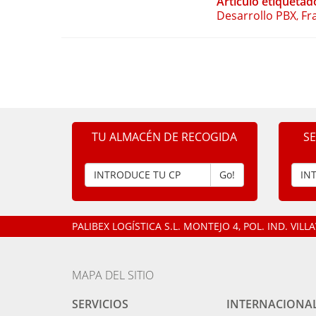
Artículo etiquetad
Desarrollo PBX
Fr
,
TU ALMACÉN DE RECOGIDA
S
Go!
PALIBEX LOGÍSTICA S.L.
MONTEJO 4, POL. IND. VIL
MAPA DEL SITIO
SERVICIOS
INTERNACIONA