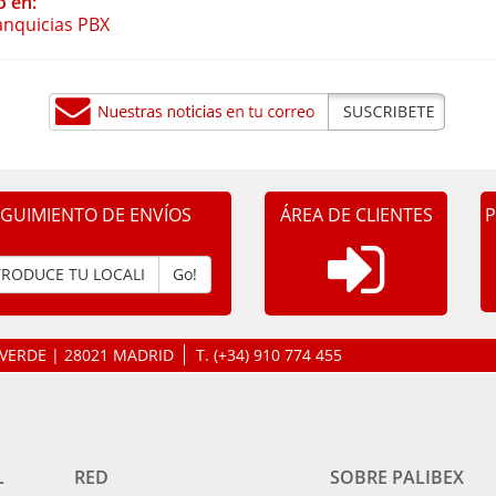
o en:
anquicias PBX
EGUIMIENTO DE ENVÍOS
ÁREA DE CLIENTES
P
Go!
LAVERDE | 28021 MADRID
T.
(+34) 910 774 455
L
RED
SOBRE PALIBEX