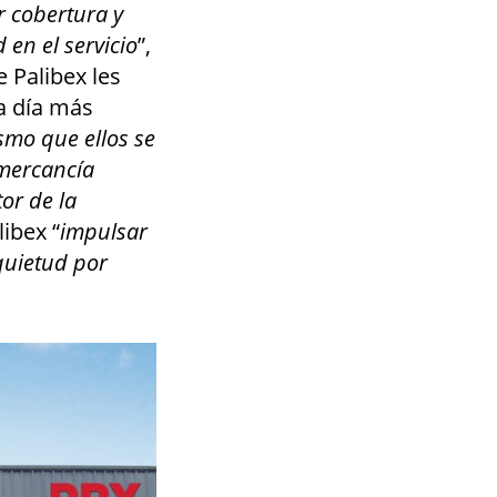
 cobertura y
 en el servicio
”,
e Palibex les
a día más
mo que ellos se
 mercancía
or de la
ibex “
impulsar
nquietud por