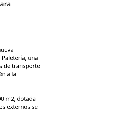
para
nueva
 Paletería, una
s de transporte
én a la
00 m2, dotada
os externos se