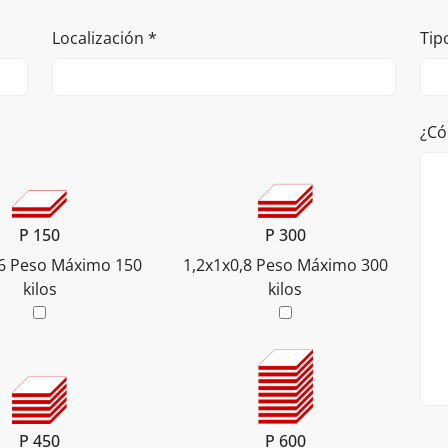
Localización
*
Tip
¿Có
P 150
P 300
6
Peso Máximo 150
1,2x1x0,8
Peso Máximo 300
kilos
kilos
P 450
P 600