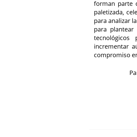
forman parte 
paletizada, cel
para analizar l
para plantear 
tecnológicos 
incrementar a
compromiso en
Pa