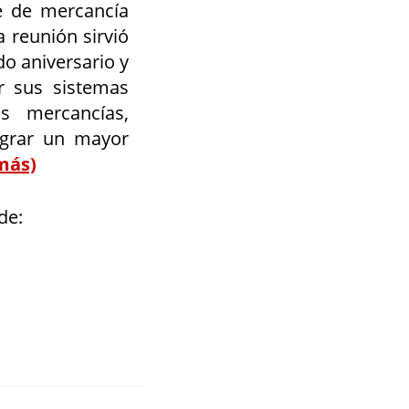
e de mercancía
a reunión sirvió
do aniversario y
ar sus sistemas
us mercancías,
ograr un mayor
más)
de: