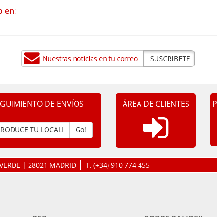
o en:
EGUIMIENTO DE ENVÍOS
ÁREA DE CLIENTES
P
Go!
LAVERDE | 28021 MADRID
T.
(+34) 910 774 455