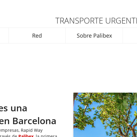
TRANSPORTE URGENTE
Red
Sobre Palibex
es una
en Barcelona
s empresas, Rapid Way
través de
Palibex
, la primera