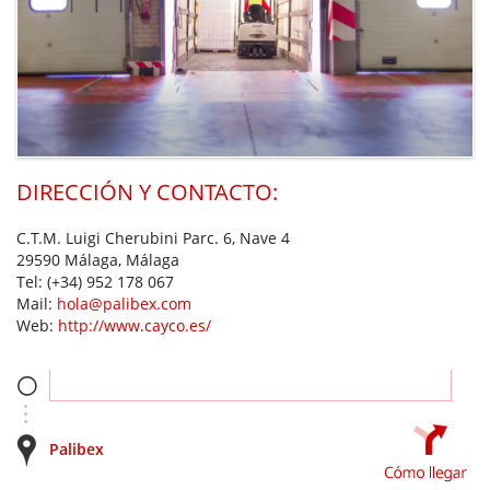
DIRECCIÓN Y CONTACTO:
C.T.M. Luigi Cherubini Parc. 6, Nave 4
29590 Málaga, Málaga
Tel:
(+34) 952 178 067
Mail:
hola@palibex.com
Web:
http://www.cayco.es/
Palibex