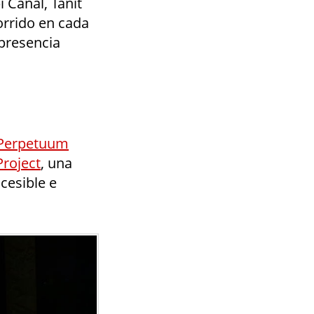
 Canal, Tanit
orrido en cada
 presencia
Perpetuum
Project
, una
cesible e