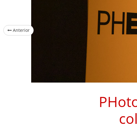
Anterior
PHoto
co