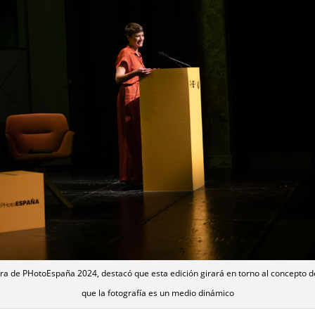
ora de PHotoEspaña 2024, destacó que esta edición girará en torno al concepto 
que la fotografía es un medio dinámico