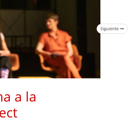
Siguiente
a a la
ect