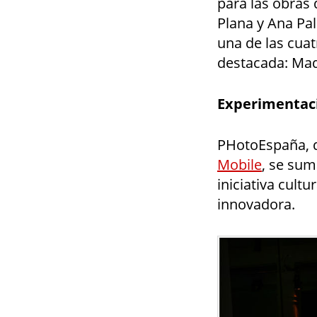
para las obras 
Plana y Ana Pal
una de las cuat
destacada: Madr
Experimentaci
PHotoEspaña, q
Mobile
, se sum
iniciativa cult
innovadora.