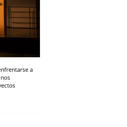
enfrentarse a
 nos
yectos