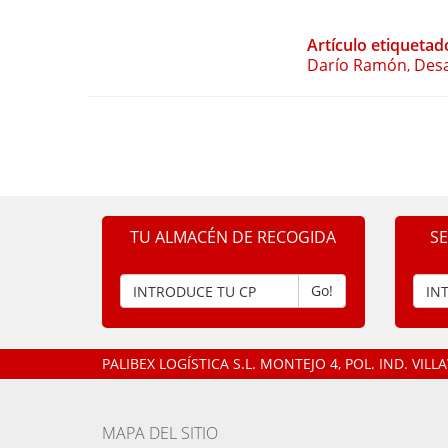
Artículo etiquetad
Darío Ramón
Desa
,
TU ALMACÉN DE RECOGIDA
S
Go!
PALIBEX LOGÍSTICA S.L.
MONTEJO 4, POL. IND. VIL
MAPA DEL SITIO