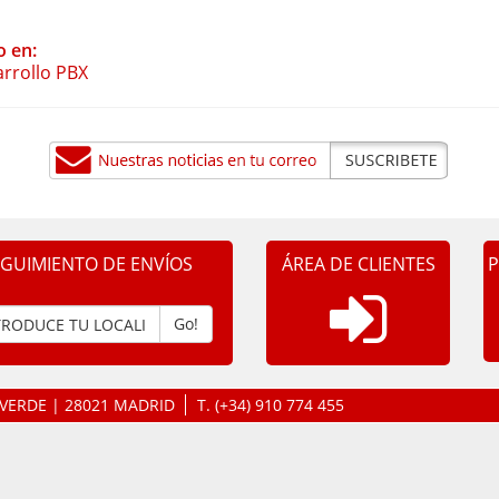
o en:
rrollo PBX
EGUIMIENTO DE ENVÍOS
ÁREA DE CLIENTES
P
Go!
LAVERDE | 28021 MADRID
T.
(+34) 910 774 455