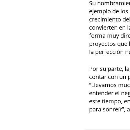
Su nombramient
ejemplo de los
crecimiento del
convierten en 
forma muy direc
proyectos que 
la perfección n
Por su parte, l
contar con un 
“Llevamos much
entender el ne
este tiempo, e
para sonreír”, 