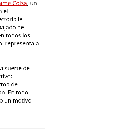
aime Colsa
, un
 el
ctoria le
bajado de
en todos los
o, representa a
la suerte de
tivo:
orma de
an. En todo
do un motivo