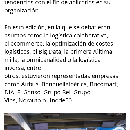
tendencias con el fin de aplicarl
a
s en su
organización
.
En esta edición, en la que se debatieron
asuntos
como la
logística colaborativa,
el
e
c
ommerce
,
la
optimización de costes
logísticos,
el
Big Data,
la
primera
/última
milla, la
omnicanalidad
o la logística
inversa
,
entre
otros,
estuvieron
representadas empresas
como
Airbus,
Bonduelle
Ibérica,
Bricomart
,
DIA, El Ganso,
Grupo Bel, Grupo
Vips,
Norauto
o Unode50.