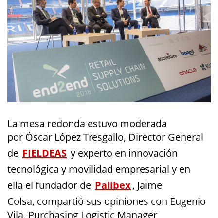
La mesa redonda estuvo
moderada
por
Óscar López
Tresgallo
, Director General
de
FIELDEAS
y
experto en innovación
tecnológica y movilidad empresarial
y en
ella
el fundador de
Palibex
, Jaime
Colsa,
compartió sus opiniones con
Eugenio
Vila
,
Purchasing
Logistic
Manager