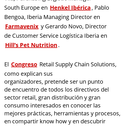
South
Europe
en
Henkel
Ibérica
,
Pablo
Bengoa
, Iberia
Managing
Director en
Farmavenix
y
Gerardo Novo
, Director
de
Customer
Service
Logística Iberia en
Hill’s
Pet
Nutrition
.
El
Congreso
Retail
Supply
Chain
Solutions
,
como explican sus
organizadores,
pretende
ser un punto
de
encuentro de todos los directivos del
sector
retail
, gran distribución y gran
consumo interesados en conocer las
mejore
s prácticas, herramientas y procesos,
en compartir
know
how
y en descubrir