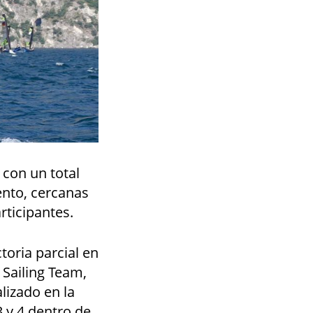
 con un total
ento, cercanas
rticipantes.
toria parcial en
 Sailing Team,
lizado en la
3 y 4 dentro de