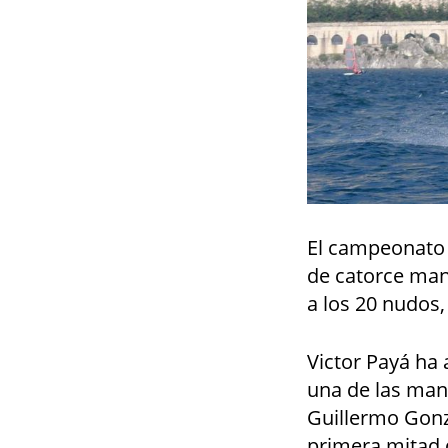
El campeonato s
de catorce man
a los 20 nudos,
Victor Payá ha 
una de las mang
Guillermo Gonzá
primera mitad d