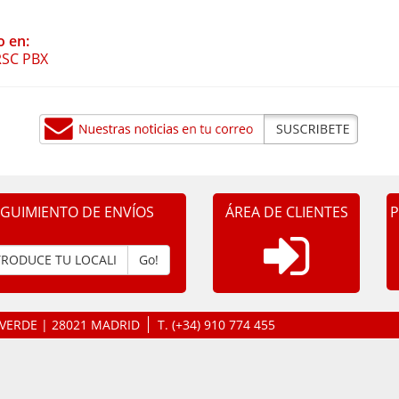
o en:
RSC PBX
EGUIMIENTO DE ENVÍOS
ÁREA DE CLIENTES
P
Go!
LAVERDE | 28021 MADRID
T.
(+34) 910 774 455