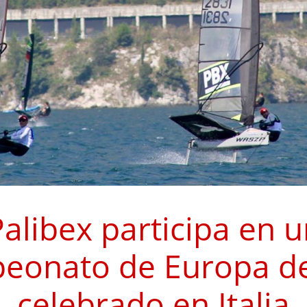
alibex participa en 
eonato de Europa de
celebrado en Italia