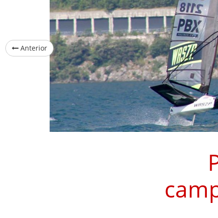
Anterior
P
camp