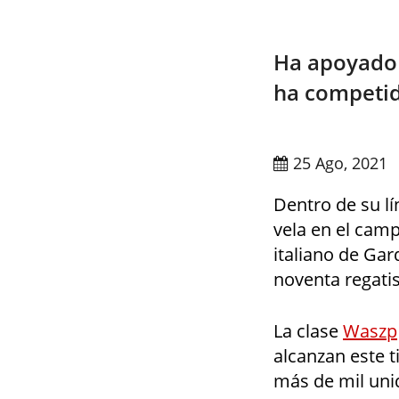
Ha apoyado 
ha competid
25 Ago, 2021
Dentro de su lí
vela en el cam
italiano de Gard
noventa regatis
La clase
Waszp
alcanzan este 
más de mil uni