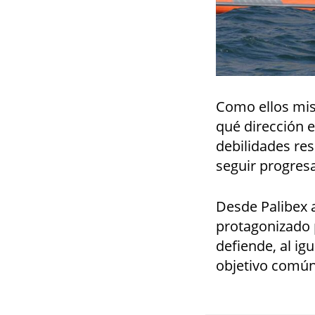
Como ellos mism
qué dirección e
debilidades res
seguir progresa
Desde Palibex a
protagonizado p
defiende, al ig
objetivo común