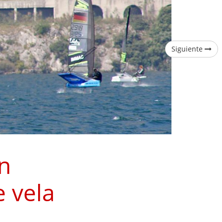
Siguiente
un
 vela