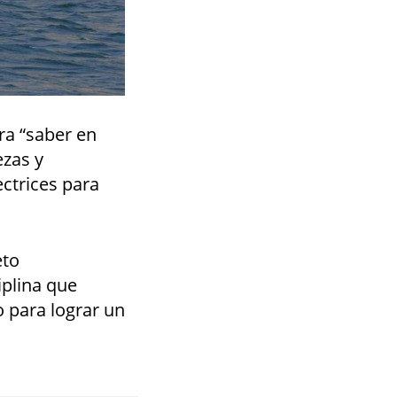
ra “saber en
ezas y
ectrices para
eto
iplina que
o para lograr un