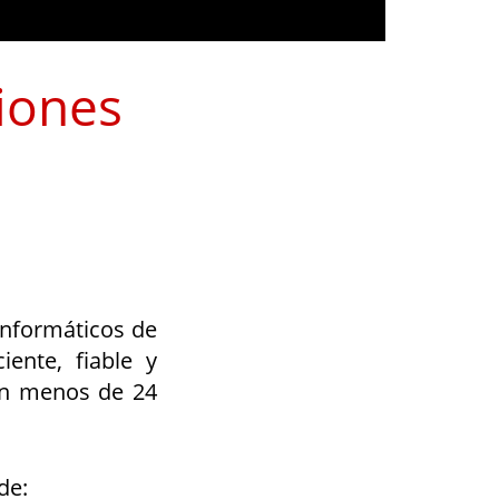
iones
n
informáticos de
ente, fiable y
 en menos de 24
de: