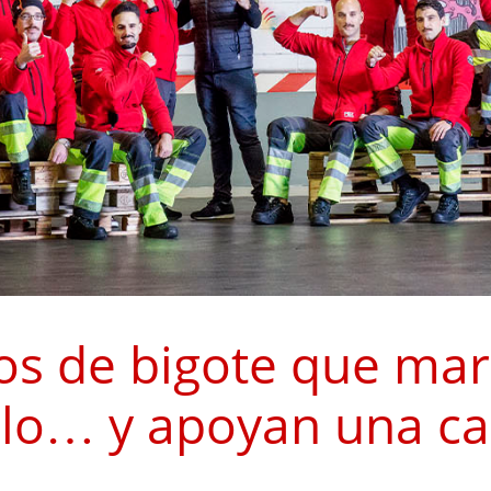
os de bigote que ma
ilo… y apoyan una c