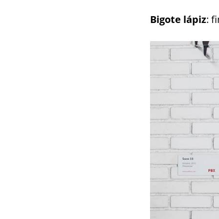
Bigote lápiz
: f