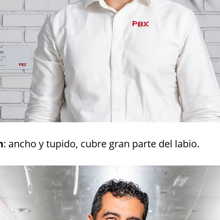
n
: ancho y tupido, cubre gran parte del labio.