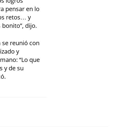
os logros
ra pensar en lo
os retos… y
bonito”, dijo.
 se reunió con
izado y
humano: “Lo que
s y de su
ó.