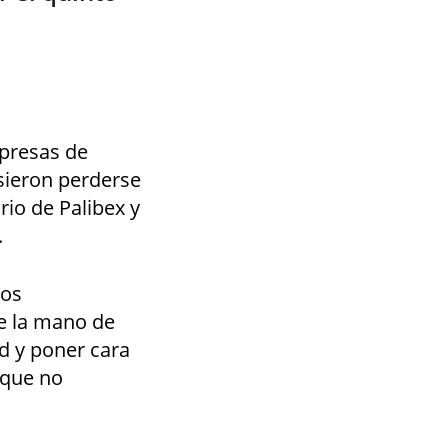
mpresas de
sieron perderse
rio de Palibex y
.
los
de la mano de
d y poner cara
 que no