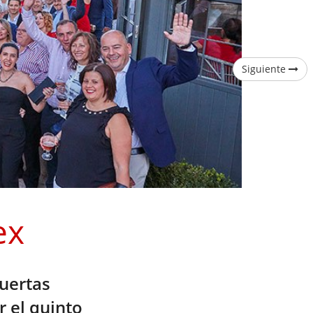
Siguiente
ex
uertas
 el quinto