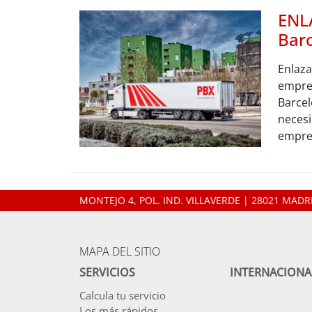
ENL
Bar
Enlaza
empre
Barcel
necesi
empres
MONTEJO 4, POL. IND. VILLAVERDE | 28021 MADRI
MAPA DEL SITIO
SERVICIOS
INTERNACIONA
Calcula tu servicio
Los más rápidos