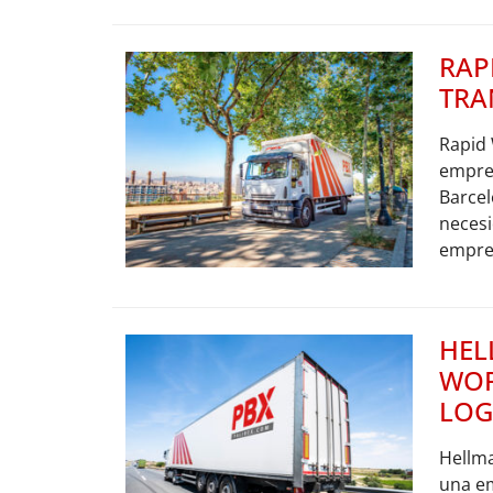
RAP
TRA
Rapid
empre
Barcel
necesi
empres
HE
WOR
LOG
Hellma
una e