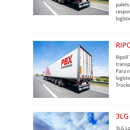
palets
respon
logísti
RIP
Ripoll
trans
Para r
logíst
Trucks 
3LG
3LG Lo