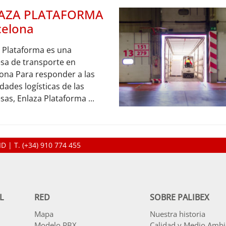
AZA PLATAFORMA
celona
 Plataforma es una
sa de transporte en
ona Para responder a las
dades logísticas de las
as, Enlaza Plataforma ...
D | T.
(+34) 910 774 455
L
RED
SOBRE PALIBEX
Mapa
Nuestra historia
Modelo PBX
Calidad y Medio Ambi