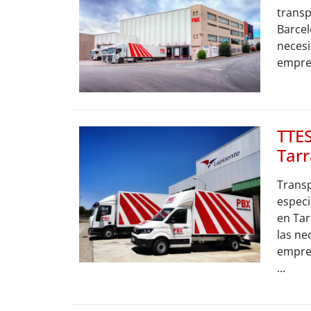
transp
Barcel
necesi
empres
TTE
Tar
Trans
especi
en Ta
las ne
empre
...