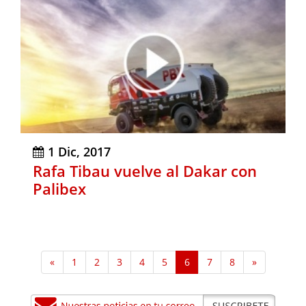
1 Dic, 2017
Rafa Tibau vuelve al Dakar con
Palibex
«
1
2
3
4
5
6
7
8
»