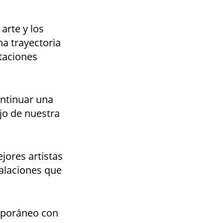
arte y los
na trayectoria
taciones
ontinuar una
ejo de nuestra
ejores artistas
talaciones que
emporáneo con