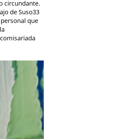
o circundante.
bajo de Suso33
 personal que
la
 comisariada