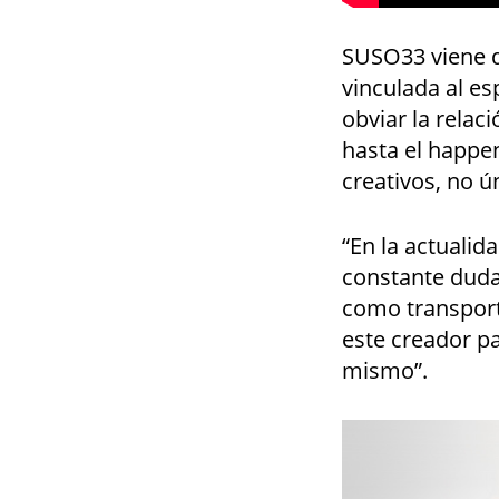
SUSO33 viene d
vinculada al es
obviar la relac
hasta el happe
creativos, no ú
“En la actualid
constante duda 
como transporte
este creador pa
mismo”.