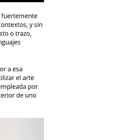
, fuertemente
contextos, y sin
sto o trazo,
nguajes
ior a esa
lizar el arte
 empleada por
terior de uno